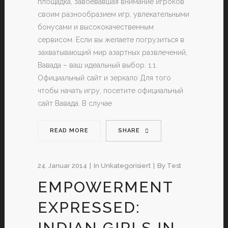
площадка, завоевавшая внимание игроков
своим разнообразием игр, увлекательными
бонусами и высококачественным
сервисом. Если вы желаете погрузиться в
захватывающий мир азартных развлечений,
Вавада – ваш идеальный выбор. 1.1.
Официальный сайт и зеркало Для того
чтобы начать игру, посетите официальный
сайт Вавада. В случае
READ MORE
SHARE
24. Januar 2014
In
Unkategorisiert
By
Test
EMPOWERMENT
EXPRESSED:
INDIAN GIRLS IN