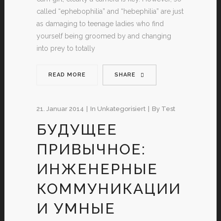
called “ephebophilia” and “hebephilia” are just
as damaging to teenage ladies who find
yourself being groomed by and changing
into prey to totally
READ MORE
SHARE
21. Januar 2014
In
Unkategorisiert
By
Test
БУДУЩЕЕ
ПРИВЫЧНОЕ:
ИНЖЕНЕРНЫЕ
КОММУНИКАЦИИ
И УМНЫЕ