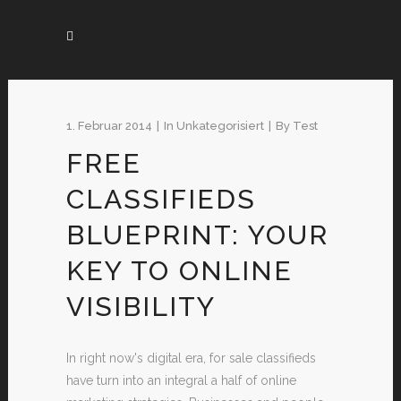
1. Februar 2014
In
Unkategorisiert
By
Test
FREE
CLASSIFIEDS
BLUEPRINT: YOUR
KEY TO ONLINE
VISIBILITY
In right now's digital era, for sale classifieds
have turn into an integral a half of online