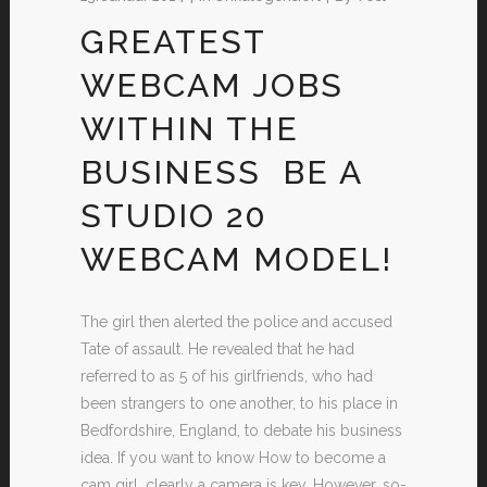
GREATEST
WEBCAM JOBS
WITHIN THE
BUSINESS ️ BE A
STUDIO 20
WEBCAM MODEL!
The girl then alerted the police and accused
Tate of assault. He revealed that he had
referred to as 5 of his girlfriends, who had
been strangers to one another, to his place in
Bedfordshire, England, to debate his business
idea. If you want to know How to become a
cam girl, clearly a camera is key. However, so-