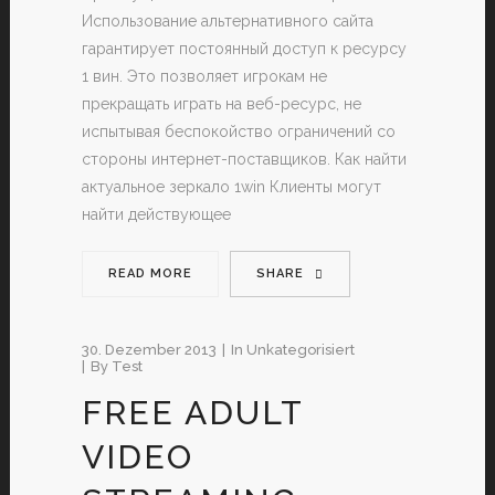
Использование альтернативного сайта
гарантирует постоянный доступ к ресурсу
1 вин. Это позволяет игрокам не
прекращать играть на веб-ресурс, не
испытывая беспокойство ограничений со
стороны интернет-поставщиков. Как найти
актуальное зеркало 1win Клиенты могут
найти действующее
READ MORE
SHARE
30. Dezember 2013
In
Unkategorisiert
By
Test
FREE ADULT
VIDEO