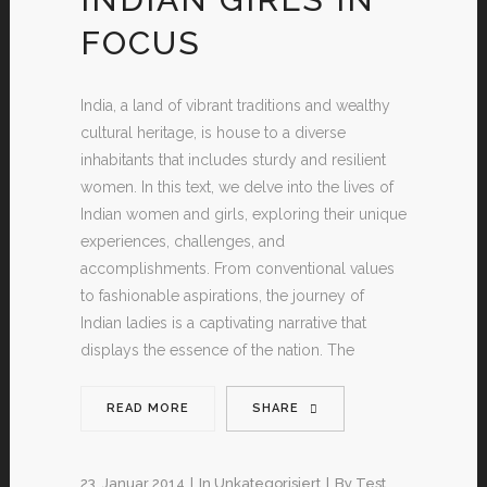
FOCUS
India, a land of vibrant traditions and wealthy
cultural heritage, is house to a diverse
inhabitants that includes sturdy and resilient
women. In this text, we delve into the lives of
Indian women and girls, exploring their unique
experiences, challenges, and
accomplishments. From conventional values
to fashionable aspirations, the journey of
Indian ladies is a captivating narrative that
displays the essence of the nation. The
READ MORE
SHARE
23. Januar 2014
In
Unkategorisiert
By
Test