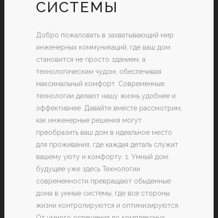
СИСТЕМЫ
Добро пожаловать в захватывающий мир
инженерных коммуникаций, где ваш дом
становится не просто зданием, а
технологическим чудом, обеспечивая
максимальный комфорт. Современные
технологии делают нашу жизнь удобнее и
эффективнее. Давайте вместе рассмотрим,
как инженерные решения могут
преобразить ваш дом в идеальное место
для проживания, где каждая деталь служит
вашему уюту и комфорту. 1. Умный дом:
будущее уже здесь Технологии
современности превращают обыденные
дома в умные системы, где все стороны
жизни контролируются и оптимизируются.
От умного освещения до комплексных