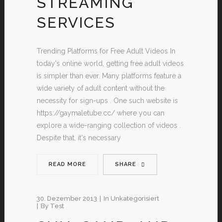
STREAMING
SERVICES
Trending Platforms for Free Adult Videos In
today's online world, getting free adult videos
is simpler than ever. Many platforms feature a
wide variety of adult content without the
necessity for sign-ups . One such website is
https://gaymaletube.cc/ where you can
explore a wide-ranging collection of videos .
Despite that, it's necessary
READ MORE
SHARE
30. Dezember 2013
In
Unkategorisiert
By
Test