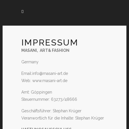
IMPRESSUM
MASANI, ART& FASHION
Germany
Email:info@masani-art.de
Web: www.masani-art.de
Amt: Göppingen
Steuernummer: 63273/48666
Geschäftsführer: Stephan Krüger
Veranwortlich für die Inhalte: Stephan Krüger