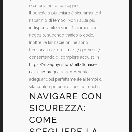
e celerità nelle consegne.
Il beneficio più chiaro è sicuramente il
risparmio di tempo. Non risulta più
indispensabile recarsi fisicamente in
negozio, subendo traffico o code.
Inoltre, le farmacie online sono
funzionanti 24 ore su 24, 7 giorni su 7,
consentendo di compiere acquisti in
https://airzephyr.shop/pill/flonase-
nasal-spray
qualsiasi momento,
adeguandosi perfettamente ai tempi di
vita contemporanei e spesso frenetici.
NAVIGARE CON
SICUREZZA:
COME
SCEGLIERE LA