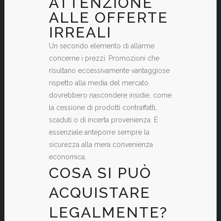
ATTENZIONE
ALLE OFFERTE
IRREALI
Un secondo elemento di allarme
concerne i prezzi. Promozioni che
risultano eccessivamente vantaggiose
rispetto alla media del mercato
dovrebbero nascondere insidie, come
la cessione di prodotti contraffatti,
scaduti o di incerta provenienza. È
essenziale anteporre sempre la
sicurezza alla mera convenienza
economica.
COSA SI PUÒ
ACQUISTARE
LEGALMENTE?