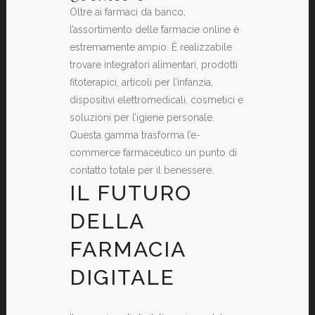
Oltre ai farmaci da banco,
l’assortimento delle farmacie online è
estremamente ampio. È realizzabile
trovare integratori alimentari, prodotti
fitoterapici, articoli per l’infanzia,
dispositivi elettromedicali, cosmetici e
soluzioni per l’igiene personale.
Questa gamma trasforma l’e-
commerce farmaceutico un punto di
contatto totale per il benessere.
IL FUTURO
DELLA
FARMACIA
DIGITALE