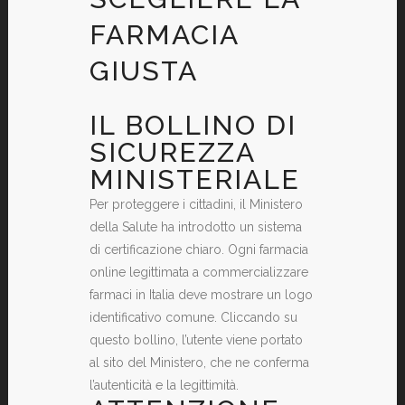
FARMACIA
GIUSTA
IL BOLLINO DI
SICUREZZA
MINISTERIALE
Per proteggere i cittadini, il Ministero
della Salute ha introdotto un sistema
di certificazione chiaro. Ogni farmacia
online legittimata a commercializzare
farmaci in Italia deve mostrare un logo
identificativo comune. Cliccando su
questo bollino, l’utente viene portato
al sito del Ministero, che ne conferma
l’autenticità e la legittimità.