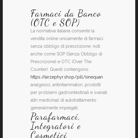
Farmaci da Banco
(OTC e SOP)
La normativa italiana consente la
vendita online unicamente di farmaci
senza obbligo di prescrizione, noti
anche come SOP (Senza Obbligo di
Prescrizione) e OTC (Over The
Counter). Questi contengono
https://airzephyr.shop/pill/sinequan
analgesici, antinfiammatori, prodotti
per problemi gastrointestinali e svariati
altri medicinali di autotrattamento
generalmente impiegati.
Parafarmaci,
Integratori e
Cosmetici