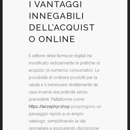
I VANTAGGI
INNEGABILI
DELL’ACQUIST
O ONLINE
Il settore delle farmacie digitali ha
modificato radicalmente le pratiche di
acquisto di numerosi consumatori. La
possibilità di ordinare prodotti per la
salute e il benessere direttamente da
casa incarna una praticità senza
precedenti. Piattaforme come
https://airzephyr.shop
propongono un
passaggio rapido a un ampio
catalogo, semplificando la vita
giornaliera e assicurando discrezione