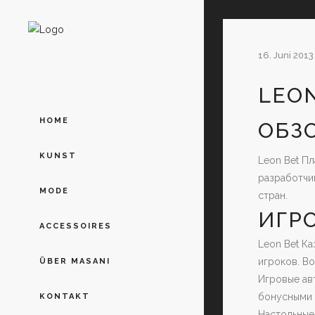
16. Juni 2013
LEO
HOME
ОБЗ
KUNST
Leon Bet П
разработчик
MODE
стран.
ИГР
ACCESSOIRES
Leon Bet К
игроков. Во
ÜBER MASANI
Игровые ав
бонусными 
KONTAKT
Настольные 