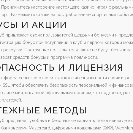
о: Проникнитесь настроение настоящего казино, играя с реальны
спорт: Размещайте ставки на востребованные спортивные событи
УСЫ И АКЦИИ
луб привлекает своих пользователей щедрыми бонусами и предло
егистрацию бонус при вступлении в клуб и первом, который мож
 прокрутки. Постоянные пользователи также не будут без внима
озврат средств бонусы и программа лояльности.
ОПАСНОСТЬ И ЛИЦЕНЗИЯ
латформа серьезно относится к конфиденциальности своих игрок
 SSL, чтобы обеспечить безопасность персональной и финансово
по лицензии, выданной официальным органом, что подтверждает 
 платежей.
ТЕЖНЫЕ МЕТОДЫ
луб предлагает удобные и безопасные варианты пополнения депоз
 банковскими Mastercard, цифровыми кошельками (QIWI, WebMone