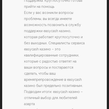
Поддержка: Круглосуточно готова
прийти на помощь
Если у вас возникли вопросы
проблемы, вы всегда имеете
возможность позвонить в службу
поддержки easycash казино,
которая работает круглосуточно и
без выходных. Специалисты сервиса
easycash казино – это
квалифицированные сотрудники,
которые с радостью ответят на
ваши вопросы и постараются
сделать, чтобы ваш
времяпрепровождение в easycash
казино был предельно позитивным.
Подводим итоги: easycash казино –
отличный выбор для любителей
азарта