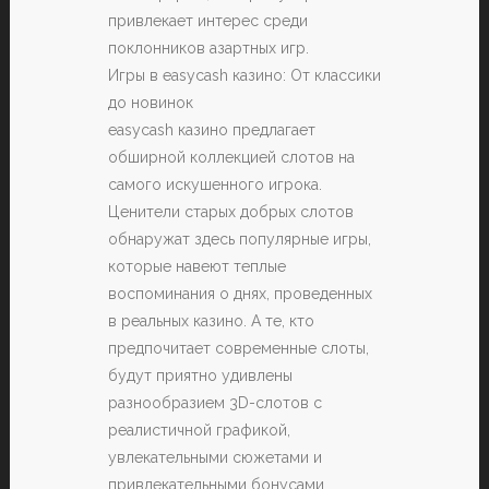
привлекает интерес среди
поклонников азартных игр.
Игры в easycash казино: От классики
до новинок
easycash казино предлагает
обширной коллекцией слотов на
самого искушенного игрока.
Ценители старых добрых слотов
обнаружат здесь популярные игры,
которые навеют теплые
воспоминания о днях, проведенных
в реальных казино. А те, кто
предпочитает современные слоты,
будут приятно удивлены
разнообразием 3D-слотов с
реалистичной графикой,
увлекательными сюжетами и
привлекательными бонусами.